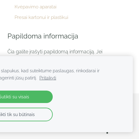
Kvėpavimo aparatai
Presai kartonui ir plastikui
Papildoma informacija
Čia galite įrašyti papildomą informaciją. Jei
tokios informacijos neturite, šį tekstą ar skiltį
galite paslėpti spustelėję piktogramą viršuje
lapukus, kad suteiktume paslaugas, rinkodarai ir
dešinėje.
erinti jūsų patirtį.
Pritaikyti
Sutikti su visais
ikti tik su būtinais