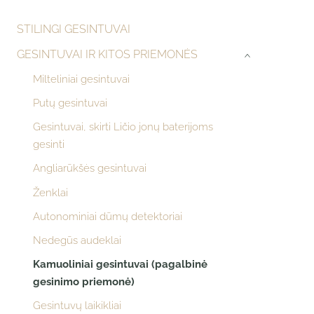
STILINGI GESINTUVAI
GESINTUVAI IR KITOS PRIEMONĖS
›
Milteliniai gesintuvai
Putų gesintuvai
Gesintuvai, skirti Ličio jonų baterijoms
gesinti
Angliarūkšės gesintuvai
Ženklai
Autonominiai dūmų detektoriai
Nedegūs audeklai
Kamuoliniai gesintuvai (pagalbinė
gesinimo priemonė)
Gesintuvų laikikliai