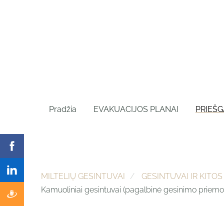
Pradžia
EVAKUACIJOS PLANAI
PRIEŠG
MILTELIŲ GESINTUVAI
GESINTUVAI IR KITO
Kamuoliniai gesintuvai (pagalbinė gesinimo priemo