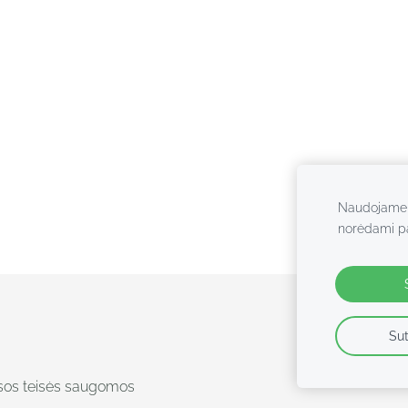
Naudojame s
norėdami pag
Sut
isos teisės saugomos