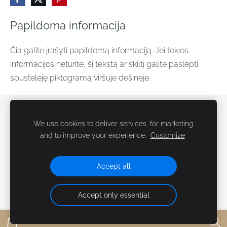
Papildoma informacija
Čia galite įrašyti papildomą informaciją. Jei tokios
informacijos neturite, šį tekstą ar skiltį galite paslėpti
spustelėję piktogramą viršuje dešinėje.
Slapukai
We use cookies to deliver services, for marketing
and to improve your experience.
Customize
Copyright © 2014 -2026 MB "Vytėnų gesintuvai". Visos
teisės saugomos
Accept all
Accept only essential