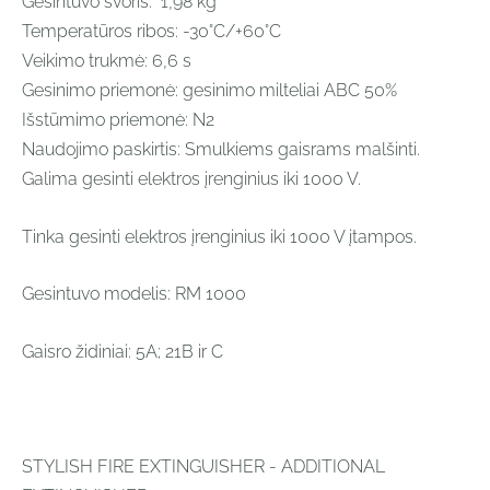
Gesintuvo svoris:
1,98 kg
Temperatūros ribos:
-30°C/+60°C
Veikimo trukmė: 6,6 s
Gesinimo priemonė: gesinimo milteliai ABC 50%
Išstūmimo priemonė: N2
Naudojimo paskirtis: Smulkiems gaisrams malšinti.
Galima gesinti elektros įrenginius iki 1000 V.
Tinka gesinti elektros įrenginius iki 1000 V įtampos.
Gesintuvo modelis: RM 1000
Gaisro židiniai: 5A; 21B ir C
STYLISH FIRE EXTINGUISHER - ADDITIONAL