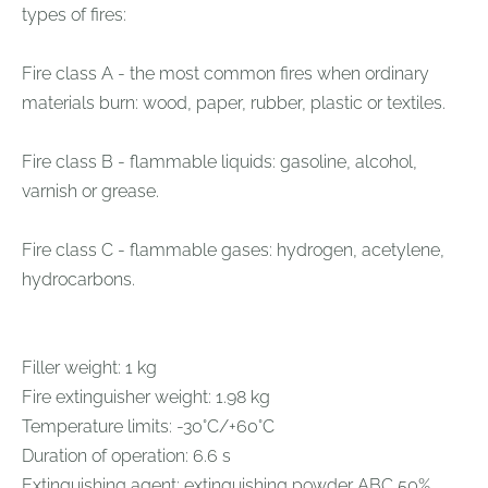
types of fires:
Fire class A - the most common fires when ordinary
materials burn: wood, paper, rubber, plastic or textiles.
Fire class B - flammable liquids: gasoline, alcohol,
varnish or grease.
Fire class C - flammable gases: hydrogen, acetylene,
hydrocarbons.
Filler weight: 1 kg
Fire extinguisher weight: 1.98 kg
Temperature limits: -30°C/+60°C
Duration of operation: 6.6 s
Extinguishing agent: extinguishing powder ABC 50%