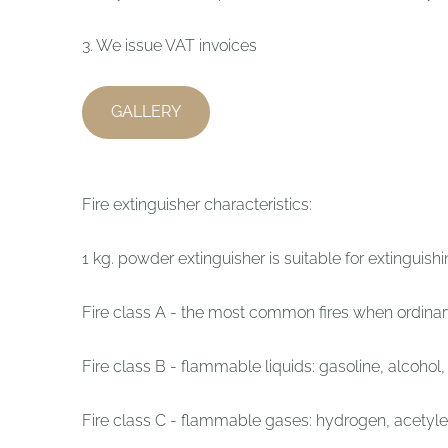
3. We issue VAT invoices
GALLERY
Fire extinguisher characteristics:
1 kg. powder extinguisher is suitable for extinguishin
Fire class A - the most common fires when ordinary 
Fire class B - flammable liquids: gasoline, alcohol,
Fire class C - flammable gases: hydrogen, acetyl