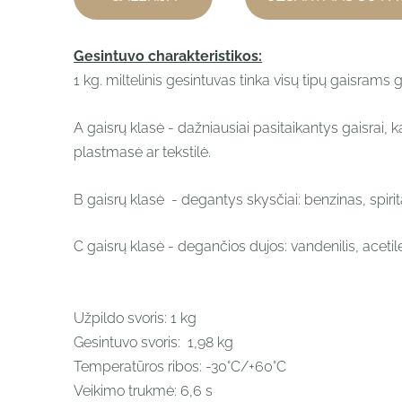
Gesintuvo charakteristikos:
1 kg. miltelinis gesintuvas tinka visų tipų gaisrams g
A gaisrų klasė - dažniausiai pasitaikantys gaisrai
plastmasė ar tekstilė.
B gaisrų klasė - degantys skysčiai: benzinas, spirita
C gaisrų klasė - degančios dujos: vandenilis, acetil
Užpildo svoris:
1 kg
Gesintuvo svoris:
1,98 kg
Temperatūros ribos:
-30°C/+60°C
Veikimo trukmė: 6,6 s