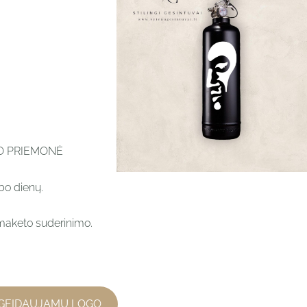
MO PRIEMONĖ
bo dienų.
maketo suderinimo.
GEIDAUJAMU LOGO