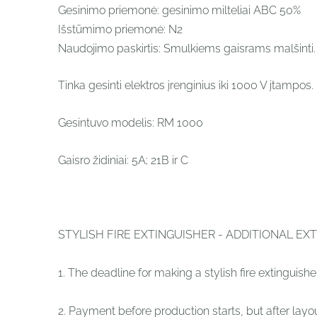
Gesinimo priemonė: gesinimo milteliai ABC 50%
Išstūmimo priemonė: N2
Naudojimo paskirtis: Smulkiems gaisrams malšinti. G
Tinka gesinti elektros įrenginius iki 1000 V įtampos.
Gesintuvo modelis: RM 1000
Gaisro židiniai: 5A; 21B ir C
STYLISH FIRE EXTINGUISHER - ADDITIONAL EX
1. The deadline for making a stylish fire extinguishe
2. Payment before production starts, but after layo