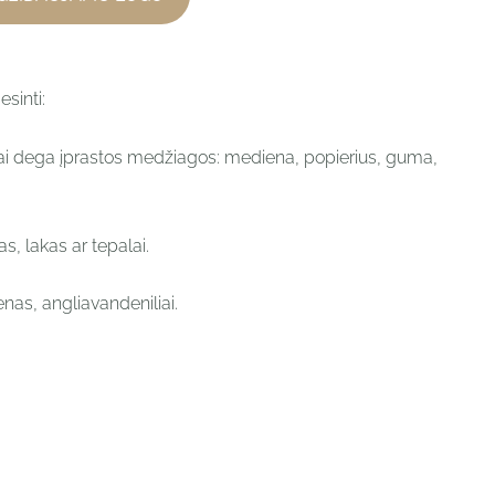
esinti:
, kai dega įprastos medžiagos: mediena, popierius, guma,
s, lakas ar tepalai.
enas, angliavandeniliai.