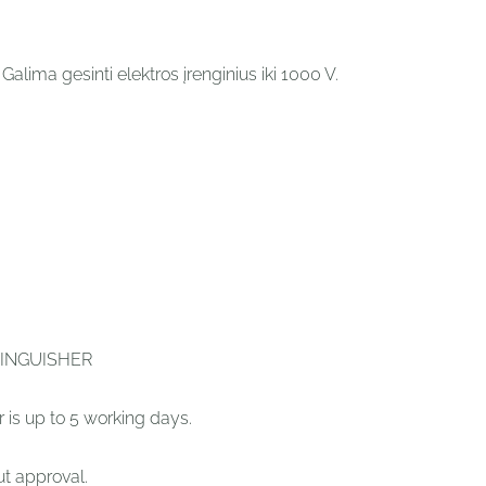
alima gesinti elektros įrenginius iki 1000 V.
TINGUISHER
r is up to 5 working days.
ut approval.