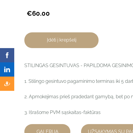
€60.00
Įdėti į krepšelį
STILINGAS GESINTUVAS - PAPILDOMA GESINI
1. Stilingo gesintuvo pagaminimo terminas iki 5 dar
2. Apmokėjimas prieš pradedant gamybą, bet po 
3. Išrašome PVM sąskaitas-faktūras
GALERIJA
UŽSAKYMAS SU PA