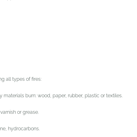
g all types of fires:
materials burn: wood, paper, rubber, plastic or textiles.
 varnish or grease.
ene, hydrocarbons.