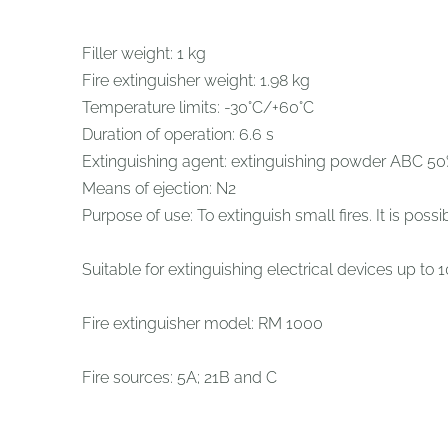
Filler weight: 1 kg
Fire extinguisher weight: 1.98 kg
Temperature limits: -30°C/+60°C
Duration of operation: 6.6 s
Extinguishing agent: extinguishing powder ABC 5
Means of ejection: N2
Purpose of use: To extinguish small fires. It is poss
Suitable for extinguishing electrical devices up to 
Fire extinguisher model: RM 1000
Fire sources: 5A; 21B and C