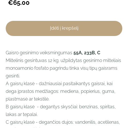
€65.00
Įdėti į krepšelį
Gaisro gesinimo veiksmingumas
55
A, 233B, C
Miltelinis gesintuvas 12 kg. užpildytas gesinimo milteliais
monoamonio fosfato pagrindu tinka visų tipų gaisrams
gesinti.
A gaisrų klasė - dažniausiai pasitaikantys gaisrai, kai
dega įprastos medžiagos: mediena, popierius, guma,
plastmasė ar tekstilė.
B gaisrų klasė - degantys skysčiai: benzinas, spiritas,
lakas ar tepalai.
C gaisrų klasė - degančios dujos: vandenilis, acetilenas,