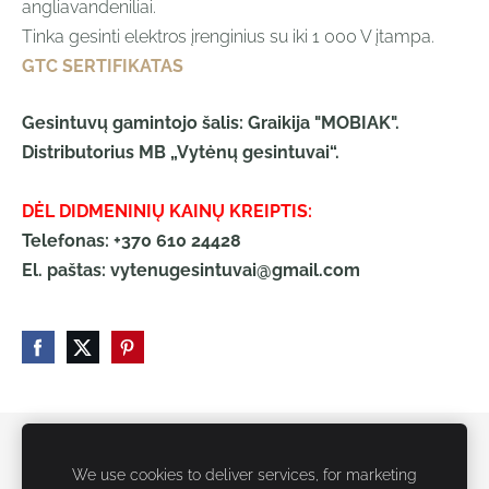
angliavandeniliai.
Tinka gesinti elektros įrenginius su iki 1 000 V įtampa.
GTC SERTIFIKATAS
Gesintuvų gamintojo šalis: Graikija "MOBIAK".
Distributorius MB „Vytėnų gesintuvai“.
DĖL DIDMENINIŲ KAINŲ KREIPTIS:
Telefonas: +370 610 24428
El. paštas:
vytenugesintuvai@gmail.com
Slapukai
We use cookies to deliver services, for marketing