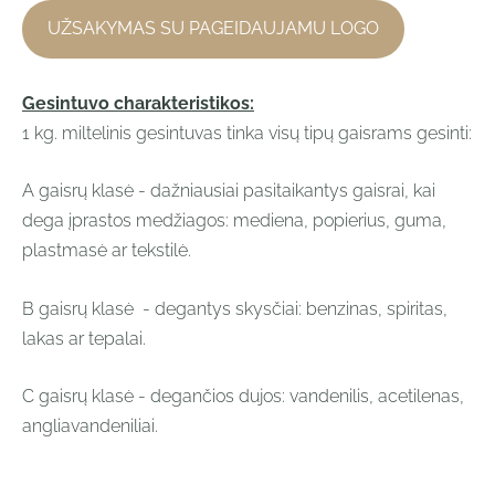
UŽSAKYMAS SU PAGEIDAUJAMU LOGO
Gesintuvo charakteristikos:
1 kg. miltelinis gesintuvas tinka visų tipų gaisrams gesinti:
A gaisrų klasė - dažniausiai pasitaikantys gaisrai, kai
dega įprastos medžiagos: mediena, popierius, guma,
plastmasė ar tekstilė.
B gaisrų klasė - degantys skysčiai: benzinas, spiritas,
lakas ar tepalai.
C gaisrų klasė - degančios dujos: vandenilis, acetilenas,
angliavandeniliai.