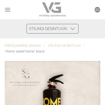
STILINGI GESINTUVAI
PRIEŠGAISRINĖ ĮRANGA
STILINGI GESINTUVAI
"Home sweet home" black