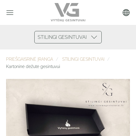
STILINGI GESINTUVAI
PRIEŠGAISRINĖ ĮRANGA
STILINGI GESINTUVAI
Kartoninė dėžutė gesintuvui