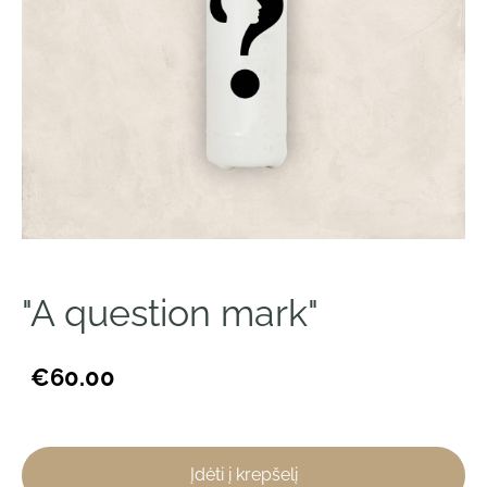
"A question mark"
€60.00
Įdėti į krepšelį