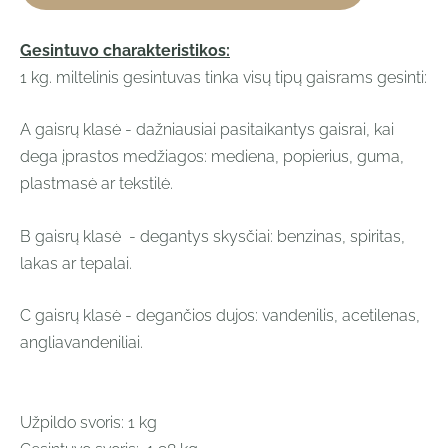
Gesintuvo charakteristikos:
1 kg. miltelinis gesintuvas tinka visų tipų gaisrams gesinti:
A gaisrų klasė - dažniausiai pasitaikantys gaisrai, kai
dega įprastos medžiagos: mediena, popierius, guma,
plastmasė ar tekstilė.
B gaisrų klasė - degantys skysčiai: benzinas, spiritas,
lakas ar tepalai.
C gaisrų klasė - degančios dujos: vandenilis, acetilenas,
angliavandeniliai.
Užpildo svoris:
1 kg