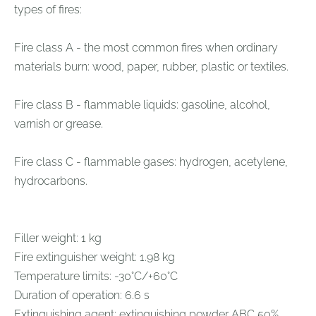
types of fires:
Fire class A - the most common fires when ordinary
materials burn: wood, paper, rubber, plastic or textiles.
Fire class B - flammable liquids: gasoline, alcohol,
varnish or grease.
Fire class C - flammable gases: hydrogen, acetylene,
hydrocarbons.
Filler weight: 1 kg
Fire extinguisher weight: 1.98 kg
Temperature limits: -30°C/+60°C
Duration of operation: 6.6 s
Extinguishing agent: extinguishing powder ABC 50%