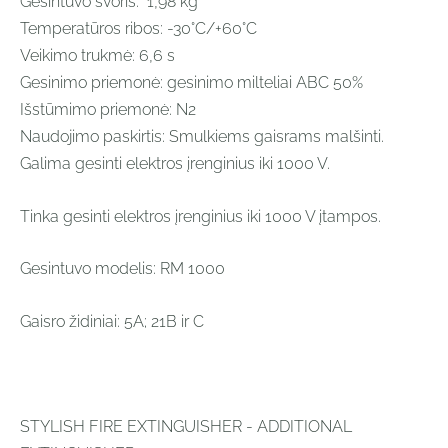
Gesintuvo svoris:
1,98 kg
Temperatūros ribos:
-30°C/+60°C
Veikimo trukmė: 6,6 s
Gesinimo priemonė: gesinimo milteliai ABC 50%
Išstūmimo priemonė: N2
Naudojimo paskirtis: Smulkiems gaisrams malšinti.
Galima gesinti elektros įrenginius iki 1000 V.
Tinka gesinti elektros įrenginius iki 1000 V įtampos.
Gesintuvo modelis: RM 1000
Gaisro židiniai: 5A; 21B ir C
STYLISH FIRE EXTINGUISHER - ADDITIONAL