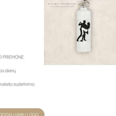
MO PRIEMONĖ
bo dienų.
maketo suderinimo.
GEIDAUJAMU LOGO