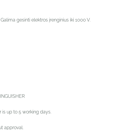
alima gesinti elektros įrenginius iki 1000 V.
TINGUISHER
r is up to 5 working days.
ut approval.