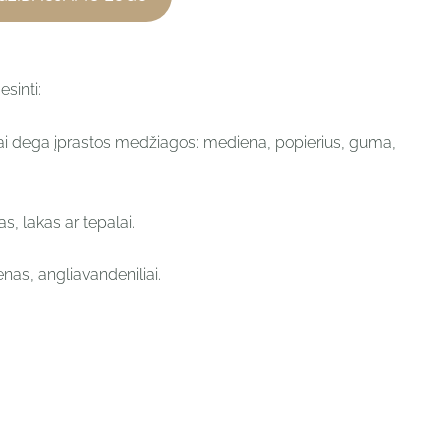
esinti:
, kai dega įprastos medžiagos: mediena, popierius, guma,
s, lakas ar tepalai.
enas, angliavandeniliai.