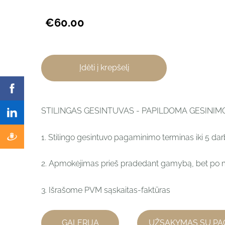
€60.00
Įdėti į krepšelį
STILINGAS GESINTUVAS - PAPILDOMA GESINI
1. Stilingo gesintuvo pagaminimo terminas iki 5 dar
2. Apmokėjimas prieš pradedant gamybą, bet po 
3. Išrašome PVM sąskaitas-faktūras
GALERIJA
UŽSAKYMAS SU PA