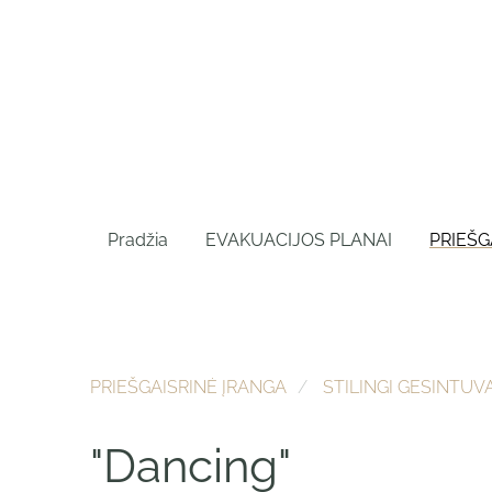
Pradžia
EVAKUACIJOS PLANAI
PRIEŠG
PRIEŠGAISRINĖ ĮRANGA
STILINGI GESINTUVA
"Dancing"