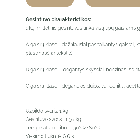
Gesintuvo charakteristikos:
1 kg. miltelinis gesintuvas tinka visų tipų gaisrams g
A gaisrų klasė - dažniausiai pasitaikantys gaisrai
plastmasė ar tekstilė.
B gaisrų klasė - degantys skysčiai: benzinas, spirita
C gaisrų klasė - degančios dujos: vandenilis, acetil
Užpildo svoris:
1 kg
Gesintuvo svoris:
1,98 kg
Temperatūros ribos:
-30°C/+60°C
Veikimo trukmė: 6,6 s