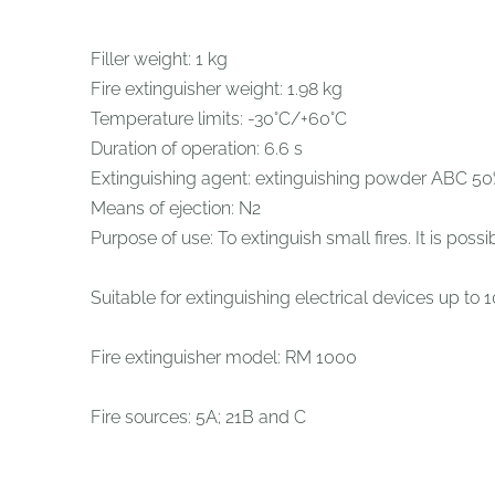
Filler weight: 1 kg
Fire extinguisher weight: 1.98 kg
Temperature limits: -30°C/+60°C
Duration of operation: 6.6 s
Extinguishing agent: extinguishing powder ABC 5
Means of ejection: N2
Purpose of use: To extinguish small fires. It is poss
Suitable for extinguishing electrical devices up to 
Fire extinguisher model: RM 1000
Fire sources: 5A; 21B and C