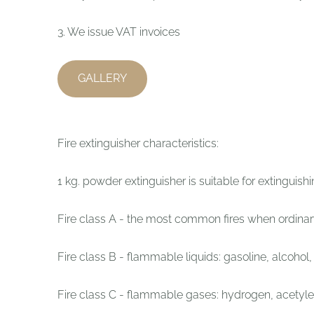
3. We issue VAT invoices
GALLERY
Fire extinguisher characteristics:
1 kg. powder extinguisher is suitable for extinguishin
Fire class A - the most common fires when ordinary 
Fire class B - flammable liquids: gasoline, alcohol,
Fire class C - flammable gases: hydrogen, acetyl