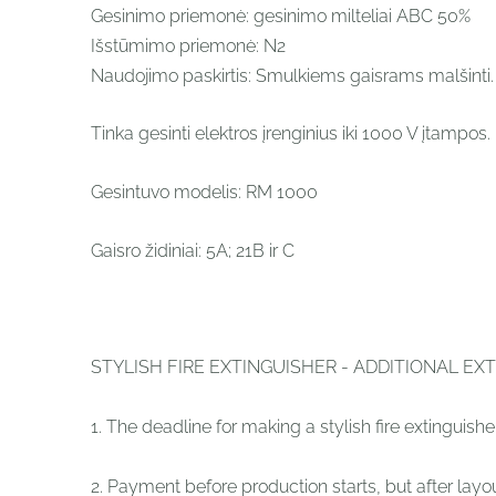
Gesinimo priemonė: gesinimo milteliai ABC 50%
Išstūmimo priemonė: N2
Naudojimo paskirtis: Smulkiems gaisrams malšinti. G
Tinka gesinti elektros įrenginius iki 1000 V įtampos.
Gesintuvo modelis: RM 1000
Gaisro židiniai: 5A; 21B ir C
STYLISH FIRE EXTINGUISHER - ADDITIONAL EX
1. The deadline for making a stylish fire extinguishe
2. Payment before production starts, but after layo