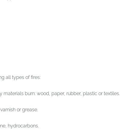
g all types of fires:
materials burn: wood, paper, rubber, plastic or textiles.
 varnish or grease.
ene, hydrocarbons.