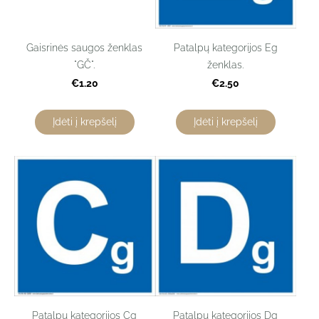
Gaisrinės saugos ženklas
Patalpų kategorijos Eg
"GČ".
ženklas.
€1.20
€2.50
Įdėti į krepšelį
Įdėti į krepšelį
Patalpų kategorijos Cg
Patalpų kategorijos Dg