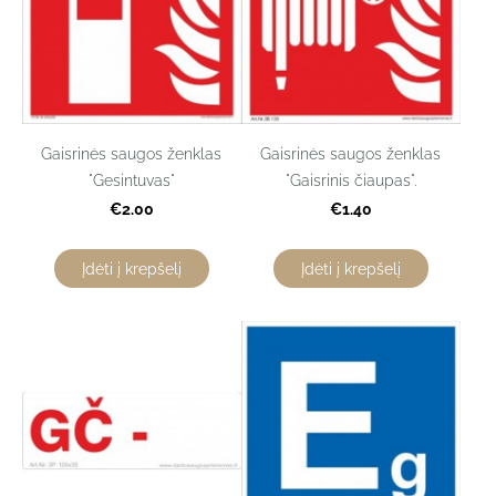
Gaisrinės saugos ženklas
Gaisrinės saugos ženklas
"Gesintuvas"
"Gaisrinis čiaupas".
€2.00
€1.40
Įdėti į krepšelį
Įdėti į krepšelį